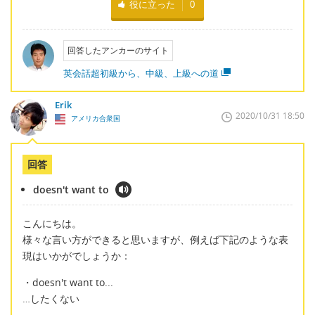
役に立った
0
回答したアンカーのサイト
英会話超初級から、中級、上級への道
Erik
2020/10/31 18:50
アメリカ合衆国
回答
doesn't want to
こんにちは。
様々な言い方ができると思いますが、例えば下記のような表
現はいかがでしょうか：
・doesn't want to...
…したくない