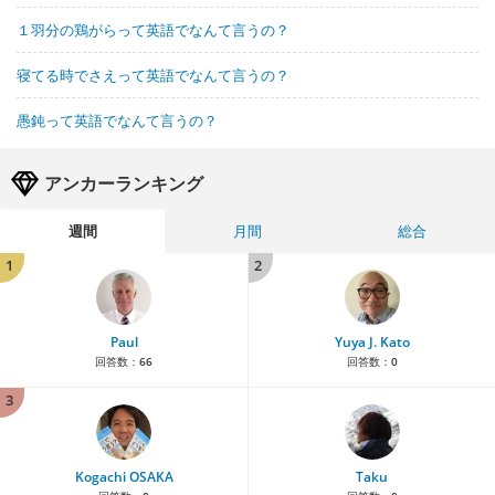
１羽分の鶏がらって英語でなんて言うの？
寝てる時でさえって英語でなんて言うの？
愚鈍って英語でなんて言うの？
アンカーランキング
週間
月間
総合
1
2
Paul
Yuya J. Kato
回答数：
66
回答数：
0
3
Kogachi OSAKA
Taku