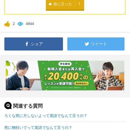
役に立った
1
2
4944
シェア
ツイート
関連する質問
ろくな死に方しないよって英語でなんて言うの？
死に物狂いでって英語でなんて言うの？