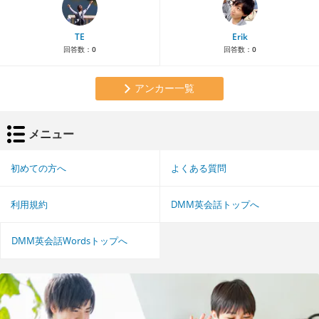
TE
Erik
回答数：
0
回答数：
0
アンカー一覧
メニュー
初めての方へ
よくある質問
利用規約
DMM英会話トップへ
DMM英会話Wordsトップへ