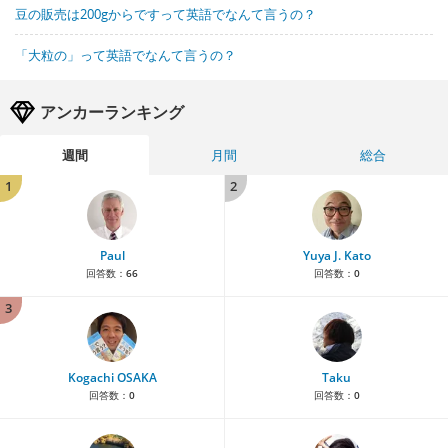
豆の販売は200gからですって英語でなんて言うの？
「大粒の」って英語でなんて言うの？
アンカーランキング
週間
月間
総合
1
2
Paul
Yuya J. Kato
回答数：
66
回答数：
0
3
Kogachi OSAKA
Taku
回答数：
0
回答数：
0