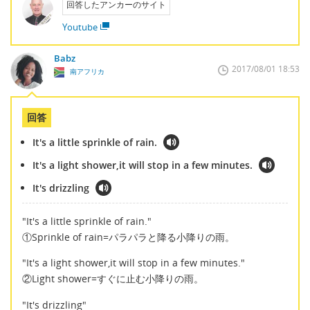
回答したアンカーのサイト
Youtube
Babz
2017/08/01 18:53
南アフリカ
回答
It's a little sprinkle of rain.
It's a light shower,it will stop in a few minutes.
It's drizzling
"It's a little sprinkle of rain."
①Sprinkle of rain=パラパラと降る小降りの雨。
"It's a light shower,it will stop in a few minutes."
②Light shower=すぐに止む小降りの雨。
"It's drizzling"