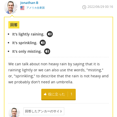
Jonathan B
2022/06/29 00:16
アメリカ合衆国
回答
It's lightly raining.
It's sprinkling.
It's only misting.
We can talk about non heavy rain by saying that it is
raining lightly or we can also use the words, "misting,"
or, "sprinkling," to describe that the rain is not heavy and
we probably don't need an umbrella.
役に立った
1
回答したアンカーのサイト