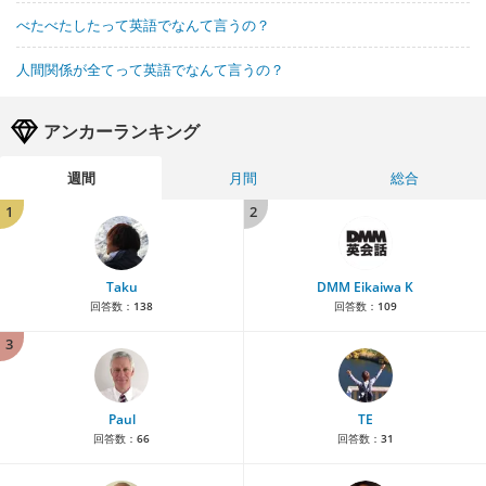
べたべたしたって英語でなんて言うの？
人間関係が全てって英語でなんて言うの？
アンカーランキング
週間
月間
総合
1
2
Taku
DMM Eikaiwa K
回答数：
138
回答数：
109
3
Paul
TE
回答数：
66
回答数：
31