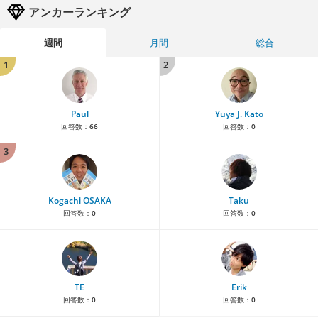
アンカーランキング
週間
月間
総合
1
2
Paul
Yuya J. Kato
回答数：
66
回答数：
0
3
Kogachi OSAKA
Taku
回答数：
0
回答数：
0
TE
Erik
回答数：
0
回答数：
0