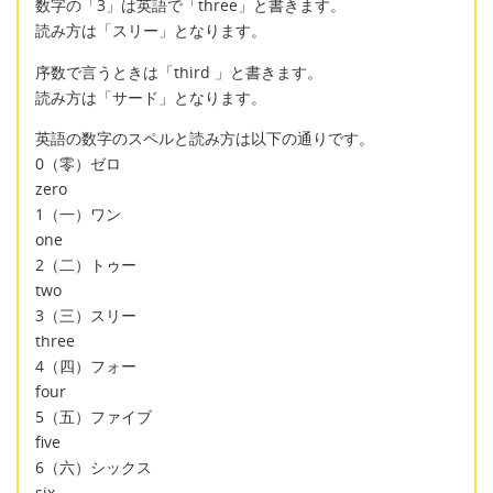
数字の「3」は英語で「three」と書きます。
読み方は「スリー」となります。
序数で言うときは「third 」と書きます。
読み方は「サード」となります。
英語の数字のスペルと読み方は以下の通りです。
0（零）ゼロ
zero
1（一）ワン
one
2（二）トゥー
two
3（三）スリー
three
4（四）フォー
four
5（五）ファイブ
five
6（六）シックス
six