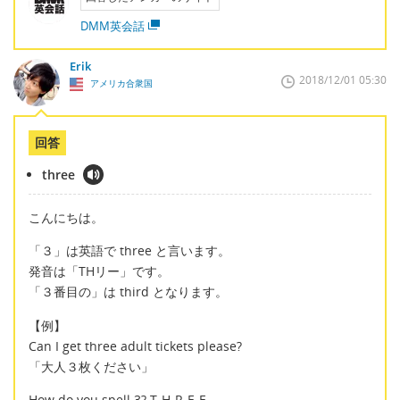
DMM英会話
Erik
2018/12/01 05:30
アメリカ合衆国
回答
three
こんにちは。
「３」は英語で three と言います。
発音は「THリー」です。
「３番目の」は third となります。
【例】
Can I get three adult tickets please?
「大人３枚ください」
How do you spell 3? T-H-R-E-E.