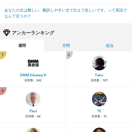
あなたの文は難しい。翻訳しやすい文で伝えて欲しいです。って英語で
なんて言うの？
アンカーランキング
週間
月間
総合
1
2
DMM Eikaiwa K
Taku
回答数：
242
回答数：
187
3
Paul
TE
回答数：
66
回答数：
31