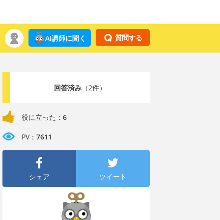
質問する
AI講師に聞く
回答済み
（2件）
役に立った：
6
PV：
7611
シェア
ツイート