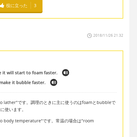
役に立った
3
2018/11/26 21:32
 will start to foam faster.
ake it bubble faster.
", "to lather"です。調理のときに主に使うのはfoamとbubbleで
きに使います。
ody temperature"です。常温の場合は"room