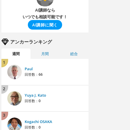
AI講師なら
いつでも相談可能です！
AI講師に聞く
アンカーランキング
週間
月間
総合
1
Paul
回答数：
66
2
Yuya J. Kato
回答数：
0
3
Kogachi OSAKA
回答数：
0