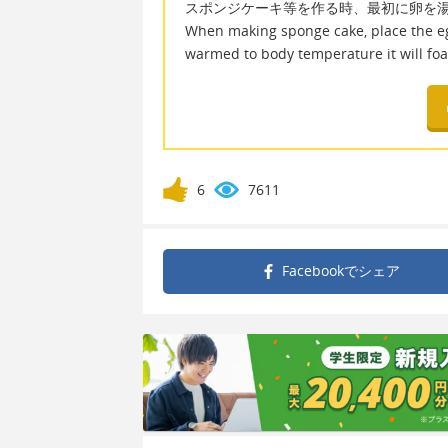
スポンジケーキ等を作る時、最初に卵を
When making sponge cake, place the eg
warmed to body temperature it will foa
6
7611
Facebookで
シェア