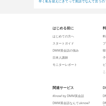
早く私を迎えにきてって英語でなんて言うの
はじめる前に
はじめての方へ
料
スタートガイド
プ
DMM英会話の強み
韓
日本人講師
子
モニターレポート
ビ
こ
関連サービス
iKnow! by DMM英会話
D
DMM英会話なんてuknow?
D