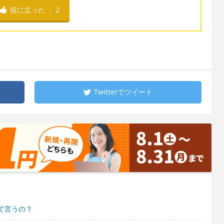
役に立った
2
Twitterで
ツイート
て言うの？