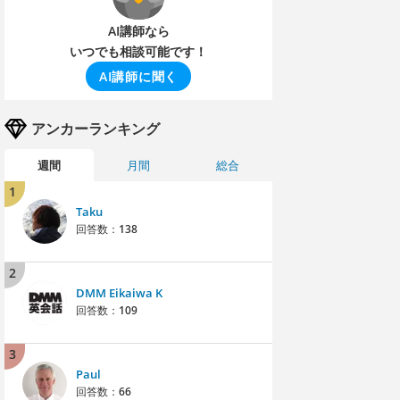
AI講師なら
いつでも相談可能です！
AI講師に聞く
アンカーランキング
週間
月間
総合
1
Taku
回答数：
138
2
DMM Eikaiwa K
回答数：
109
3
Paul
回答数：
66