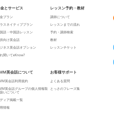
料金とサービス
レッスン予約・教材
金プラン
講師について
ラスネイティブプラン
レッスンまでの流れ
国語・中国語レッスン
予約・講師検索
供向け英会話
教材
ジネス英会話オプション
レッスンチケット
れ聞いてeKnow?
DMM英会話について
お客様サポート
MM英会話利用規約
よくある質問
MM英会話グループの個人情報取
とっさのフレーズ集
扱いについて
ディア掲載一覧
用情報