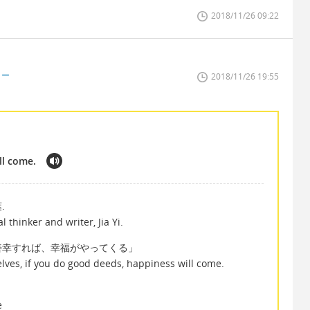
2018/11/26 09:22
ター
2018/11/26 19:55
ll come.
.
l thinker and writer, Jia Yi.
善幸すれば、幸福がやってくる」
selves, if you do good deeds, happiness will come.
e