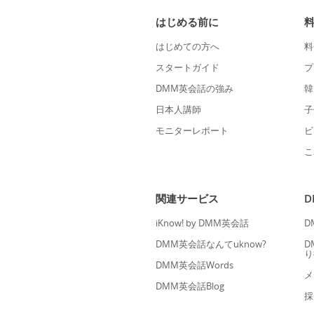
はじめる前に
はじめての方へ
料
スタートガイド
プ
DMM英会話の強み
韓
日本人講師
子
モニターレポート
ビ
こ
関連サービス
iKnow! by DMM英会話
D
DMM英会話なんてuknow?
D
り
DMM英会話Words
メ
DMM英会話Blog
採