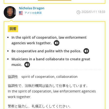
Nicholas Dragon
2020/01/11 18:03
アメリカ合衆国
回答
In the spirit of cooperation, law enforcement
agencies work together.
Be cooperative and polite with the police.
Musicians in a band collaborate to create great
music.
協調性 spirit of cooperation, collaboration
協調性で、法執行機関は協力して仕事をしています。
In the spirit of cooperation, law enforcement agencies
work together.
警察と協力し、礼儀正しくしてください。