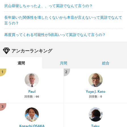
沢山昼寝しちゃったよ、、って英語でなんて言うの？
長年築いた関係性を壊したくないから本音が言えないって英語でなんて
言うの？
再度買ってくれる可能性が5倍高いって英語でなんて言うの？
アンカーランキング
週間
月間
総合
1
2
Paul
Yuya J. Kato
回答数：
66
回答数：
0
3
Kogachi OSAKA
Taku