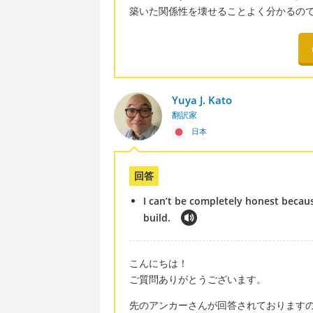
築いた関係性を壊せることよく分かるの
Yuya J. Kato
翻訳家
日本
回答
I can’t be completely honest becaus
build.
こんにちは！
ご質問ありがとうございます。
先のアンカーさんが回答されております