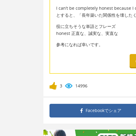
I can’t be completely honest because I d
とすると、「長年築いた関係性を壊した
役に立ちそうな単語とフレーズ
honest 正直な、誠実な、実直な
参考になれば幸いです。
3
14996
Facebookで
シェア