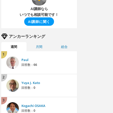
AI講師なら
いつでも相談可能です！
AI講師に聞く
アンカーランキング
週間
月間
総合
1
Paul
回答数：
66
2
Yuya J. Kato
回答数：
0
3
Kogachi OSAKA
回答数：
0