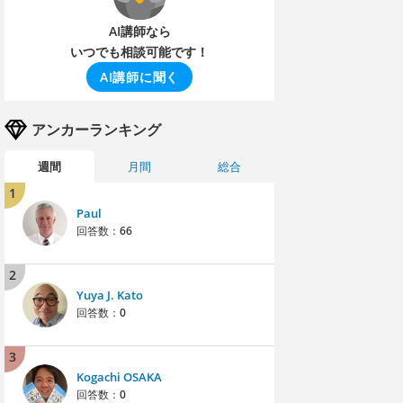
AI講師なら
いつでも相談可能です！
AI講師に聞く
アンカーランキング
週間
月間
総合
1
Paul
回答数：
66
2
Yuya J. Kato
回答数：
0
3
Kogachi OSAKA
回答数：
0