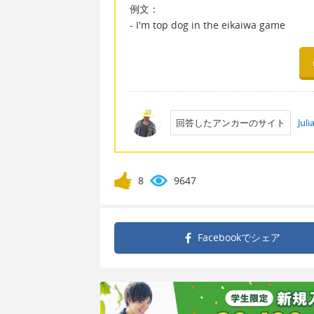
例文：
- I'm top dog in the eikaiwa game
回答したアンカーのサイト
Jul
8
9647
Facebookで
シェア