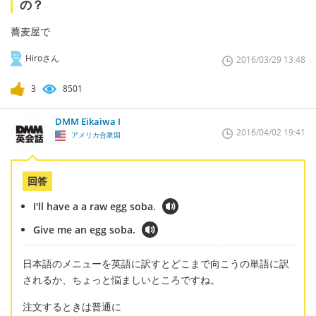
の？
蕎麦屋で
Hiroさん
2016/03/29 13:48
3
8501
DMM Eikaiwa I
2016/04/02 19:41
アメリカ合衆国
回答
I'll have a a raw egg soba.
Give me an egg soba.
日本語のメニューを英語に訳すとどこまで向こうの単語に訳
されるか、ちょっと悩ましいところですね。
注文するときは普通に