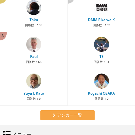
Taku
DMM Eikaiwa K
回答数：
138
回答数：
109
3
Paul
TE
回答数：
66
回答数：
31
Yuya J. Kato
Kogachi OSAKA
回答数：
0
回答数：
0
アンカー一覧
メニュー