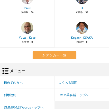
Paul
TE
回答数：
66
回答数：
31
Yuya J. Kato
Kogachi OSAKA
回答数：
0
回答数：
0
アンカー一覧
メニュー
初めての方へ
よくある質問
利用規約
DMM英会話トップへ
DMM英会話Wordsトップへ