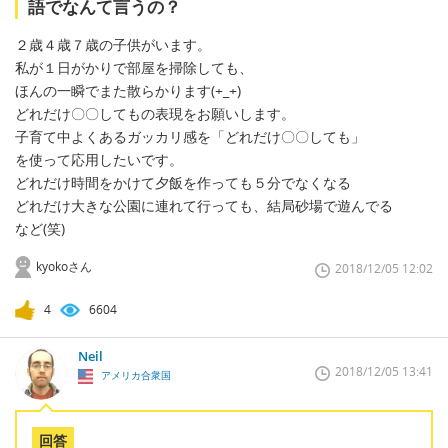
語でなんて言うの？
２歳４歳７歳の子供がいます。
私が１日がかりで部屋を掃除しても、
ほんの一瞬でまた散らかります(+_+)
どれだけ〇〇してもの表現をお願いします。
子育て中よくあるガッカリ感を「どれだけ〇〇しても」
を使って応用したいです。
どれだけ時間をかけて夕飯を作っても５分でなくなる
どれだけ大きな公園に連れて行っても、結局砂場で遊んでる
など(笑)
kyokoさん
2018/12/05 12:02
4
6604
Neil
2018/12/05 13:41
アメリカ合衆国
回答