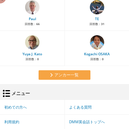
Paul
TE
回答数：
66
回答数：
31
Yuya J. Kato
Kogachi OSAKA
回答数：
0
回答数：
0
アンカー一覧
メニュー
初めての方へ
よくある質問
利用規約
DMM英会話トップへ