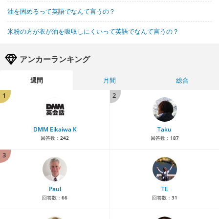
油を固めるって英語でなんて言うの？
米粉の方が衣が油を吸収しにくいって英語でなんて言うの？
アンカーランキング
週間
月間
総合
1
2
DMM Eikaiwa K
Taku
回答数：
242
回答数：
187
3
Paul
TE
回答数：
66
回答数：
31