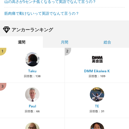
山の高さが5センチ低くなるって英語でなんて言うの？
筋肉痛で動けないって英語でなんて言うの？
アンカーランキング
週間
月間
総合
1
2
Taku
DMM Eikaiwa K
回答数：
138
回答数：
109
3
Paul
TE
回答数：
66
回答数：
31