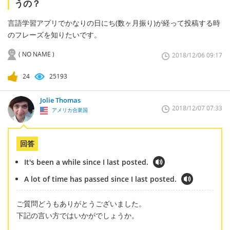
うの？
言語学習アプリでかなりの日にち(数ヶ月振り)が経って投稿する時
のフレーズを知りたいです。
( NO NAME )
2018/12/06 09:17
24
25193
Jolie Thomas
2018/12/07 07:33
アメリカ合衆国
回答
It's been a while since I last posted.
A lot of time has passed since I last posted.
ご質問どうもありがとうございました。
下記の言い方ではいかがでしょうか。