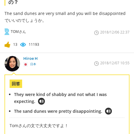
の？
The sand dunes are very small and you will be disappointed
でいいのでしょうか。
TOMさん
2018/12/06 22:37
13
11193
Hiroe H
2018/12/07 10:55
日本
回答
They were kind of shabby and not what I was
expecting.
The sand dunes were pretty disappointing.
Tomさんの文で大丈夫ですよ！