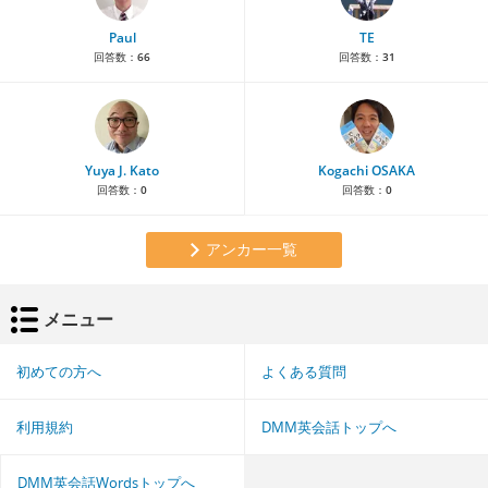
Paul
TE
回答数：
66
回答数：
31
Yuya J. Kato
Kogachi OSAKA
回答数：
0
回答数：
0
アンカー一覧
メニュー
初めての方へ
よくある質問
利用規約
DMM英会話トップへ
DMM英会話Wordsトップへ