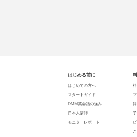
はじめる前に
はじめての方へ
料
スタートガイド
プ
DMM英会話の強み
韓
日本人講師
子
モニターレポート
ビ
こ