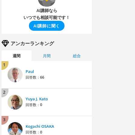
AI講師なら
いつでも相談可能です！
AI講師に聞く
アンカーランキング
週間
月間
総合
1
Paul
回答数：
66
2
Yuya J. Kato
回答数：
0
3
Kogachi OSAKA
回答数：
0