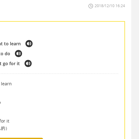
2018/12/10 16:24
t to learn
to do
 go for it
 learn
o
or it
れ的）