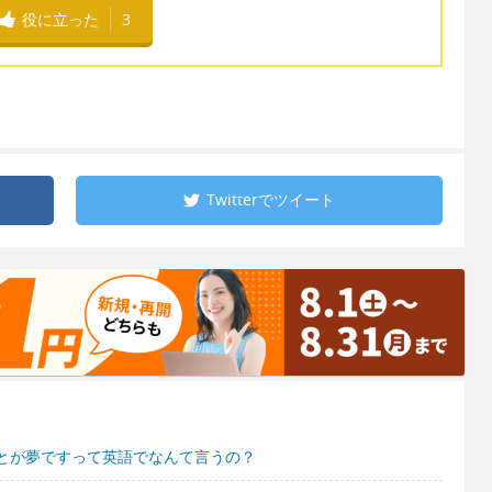
役に立った
3
Twitterで
ツイート
とが夢ですって英語でなんて言うの？