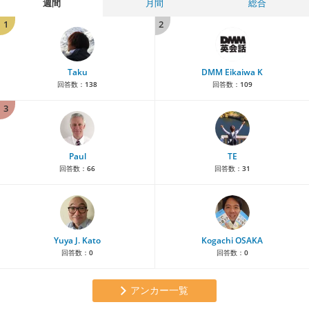
週間
月間
総合
1
2
Taku
DMM Eikaiwa K
回答数：
138
回答数：
109
3
Paul
TE
回答数：
66
回答数：
31
Yuya J. Kato
Kogachi OSAKA
回答数：
0
回答数：
0
アンカー一覧