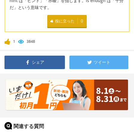
hint は「ヒント」「示唆」を指します。is enough は「十分
だ」という意味です。
役に立った
0
1
3848
シェア
ツイート
関連する質問