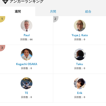
アンカーランキング
週間
月間
総合
1
2
Paul
Yuya J. Kato
回答数：
66
回答数：
0
3
Kogachi OSAKA
Taku
回答数：
0
回答数：
0
TE
Erik
回答数：
0
回答数：
0