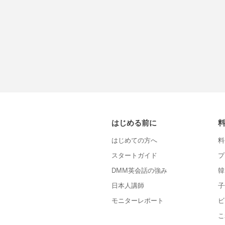
はじめる前に
はじめての方へ
料
スタートガイド
プ
DMM英会話の強み
韓
日本人講師
子
モニターレポート
ビ
こ