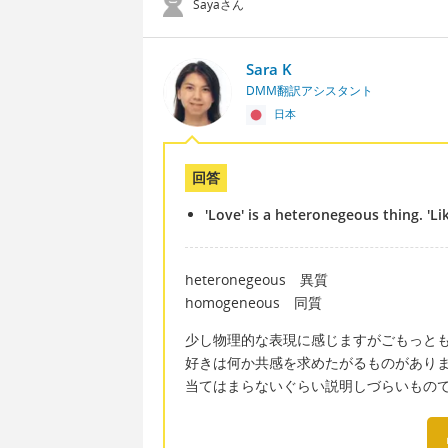
Sayaさん
Sara K
DMM翻訳アシスタント
日本
回答
'Love' is a heteronegeous thing. 'L
heteronegeous 異質
homogeneous 同質
少し物理的な表現に感じますがごもっと
好きは何か共感を求めたがるものがあり
当てはまらないぐらい説明しづらいもの