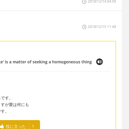
2018/12/14 04:59
2018/12/15 11:49
ike' is a matter of seeking a homogeneous thing
もです。
ますが愛は何にも
です。
役に立った
1