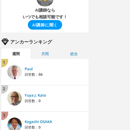
AI講師なら
いつでも相談可能です！
AI講師に聞く
アンカーランキング
週間
月間
総合
1
Paul
回答数：
66
2
Yuya J. Kato
回答数：
0
3
Kogachi OSAKA
回答数：
0