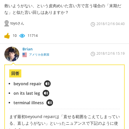
救いようがない、という皮肉めいた言い方で言う場合の「末期だ
な」と似た言い回しはありますか？
toyoさん
2018/12/16 04:40
10
11714
Brian
2018/12/16 15:19
アメリカ合衆国
回答
beyond repair
on its last leg
terminal illness
まず最初beyound repairは「直せる範囲をこえてしまってい
る、直しようがない」といったニュアンスで下記のように使