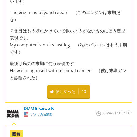
います。
The engine is beyond repair. （このエンジンは末期だ
な）
２番目はもう壊れかけていて救いようがないものに使う定型
表現です。
My computer is on its last leg. （私のパソコンはもう末期
です）
最後は病気の末期に使う表現です。
He was diagnosed with terminal cancer. （彼は末期ガン
と診断された）
役に立った
10
DMM Eikaiwa K
2024/01/31 23:07
アメリカ合衆国
回答