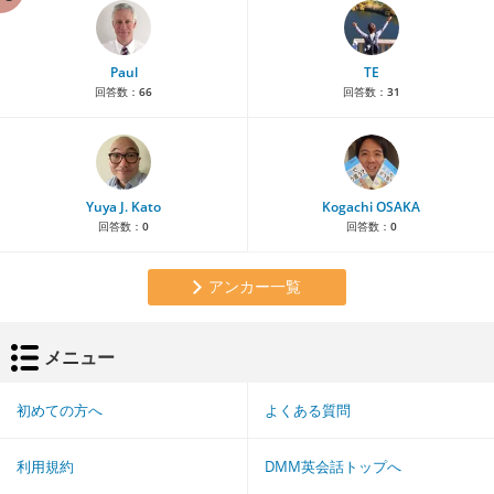
Paul
TE
回答数：
66
回答数：
31
Yuya J. Kato
Kogachi OSAKA
回答数：
0
回答数：
0
アンカー一覧
メニュー
初めての方へ
よくある質問
利用規約
DMM英会話トップへ