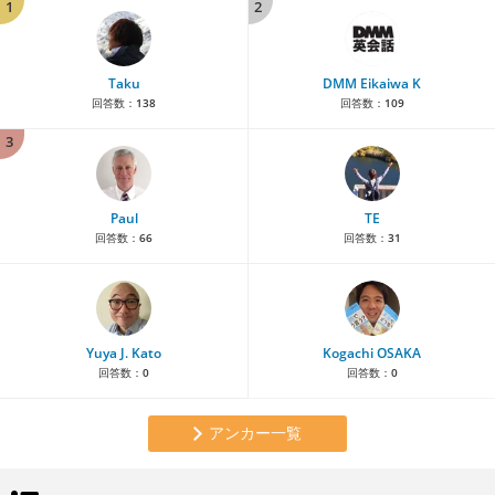
1
2
Taku
DMM Eikaiwa K
回答数：
138
回答数：
109
3
Paul
TE
回答数：
66
回答数：
31
Yuya J. Kato
Kogachi OSAKA
回答数：
0
回答数：
0
アンカー一覧