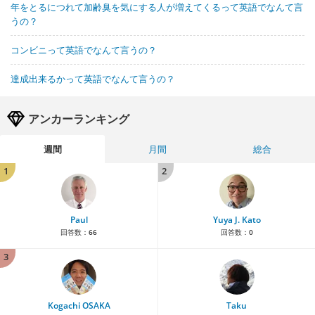
年をとるにつれて加齢臭を気にする人が増えてくるって英語でなんて言
うの？
コンビニって英語でなんて言うの？
達成出来るかって英語でなんて言うの？
アンカーランキング
週間
月間
総合
1
2
Paul
Yuya J. Kato
回答数：
66
回答数：
0
3
Kogachi OSAKA
Taku