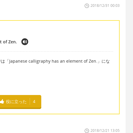
2018/12/31 00:03
t of Zen.
se calligraphy has an element of Zen.」にな
役に立った
4
2018/12/21 13:05