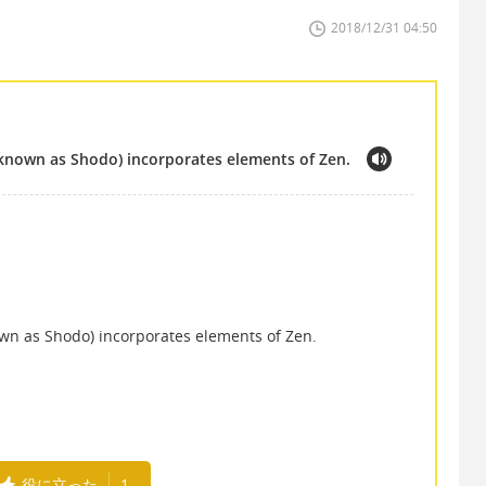
2018/12/31 04:50
o known as Shodo) incorporates elements of Zen.
own as Shodo) incorporates elements of Zen.
役に立った
1