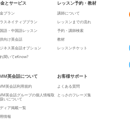
料金とサービス
レッスン予約・教材
金プラン
講師について
ラスネイティブプラン
レッスンまでの流れ
国語・中国語レッスン
予約・講師検索
供向け英会話
教材
ジネス英会話オプション
レッスンチケット
れ聞いてeKnow?
DMM英会話について
お客様サポート
MM英会話利用規約
よくある質問
MM英会話グループの個人情報取
とっさのフレーズ集
扱いについて
ディア掲載一覧
用情報