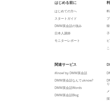
はじめる前に
はじめての方へ
料
スタートガイド
プ
DMM英会話の強み
韓
日本人講師
子
モニターレポート
ビ
こ
関連サービス
iKnow! by DMM英会話
D
DMM英会話なんてuknow?
D
り
DMM英会話Words
メ
DMM英会話Blog
採