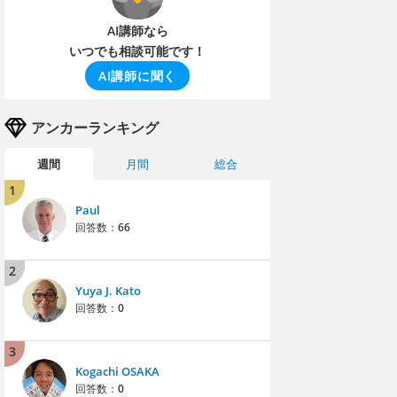
AI講師なら
いつでも相談可能です！
AI講師に聞く
アンカーランキング
週間
月間
総合
1
Paul
回答数：
66
2
Yuya J. Kato
回答数：
0
3
Kogachi OSAKA
回答数：
0