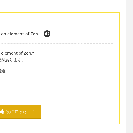
s an element of Zen.
 element of Zen.“
素があります」
書道
役に立った
1