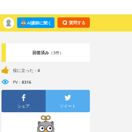
質問する
AI講師に聞く
回答済み
（3件）
役に立った：
6
PV：
8316
シェア
ツイート