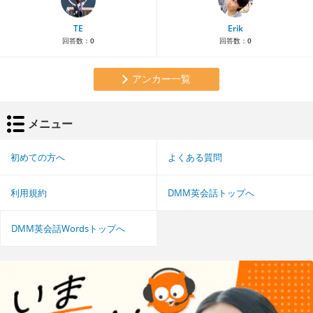
TE
Erik
回答数：
0
回答数：
0
アンカー一覧
メニュー
初めての方へ
よくある質問
利用規約
DMM英会話トップへ
DMM英会話Wordsトップへ