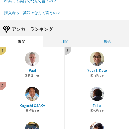
特典って英語でなんて言うの？
購入者って英語でなんて言うの？
アンカーランキング
週間
月間
総合
1
2
Paul
Yuya J. Kato
回答数：
66
回答数：
0
3
Kogachi OSAKA
Taku
回答数：
0
回答数：
0