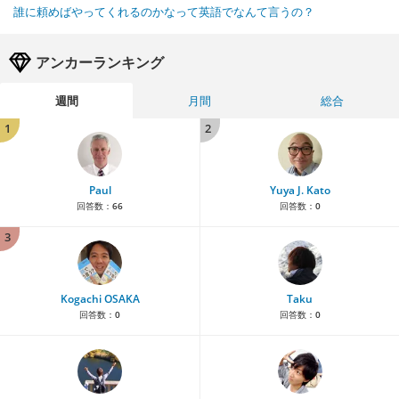
誰に頼めばやってくれるのかなって英語でなんて言うの？
アンカーランキング
週間
月間
総合
1
2
Paul
Yuya J. Kato
回答数：
66
回答数：
0
3
Kogachi OSAKA
Taku
回答数：
0
回答数：
0