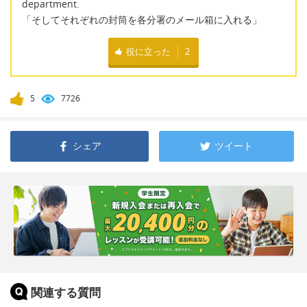
department.
「そしてそれぞれの封筒を各分署のメール箱に入れる」
役に立った
2
5
7726
シェア
ツイート
関連する質問