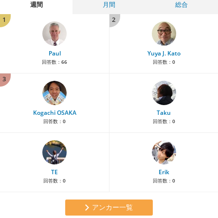
週間
月間
総合
1
2
Paul
Yuya J. Kato
回答数：
66
回答数：
0
3
Kogachi OSAKA
Taku
回答数：
0
回答数：
0
TE
Erik
回答数：
0
回答数：
0
アンカー一覧