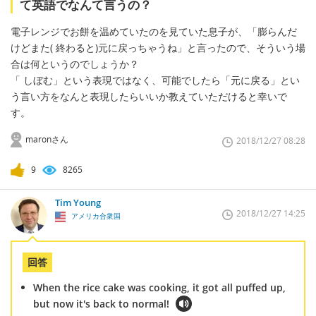
て英語でなんて言うの？
電子レンジでお餅を温めていたのを見ていた息子が、「膨らんだ
けどまた( 終わると)元に戻っちゃうね」と言ったので、そういう場
合は何というのでしょうか？
「 しぼむ」という表現ではなく、可能でしたら「元に戻る」とい
う言い方をなんと表現したらいいか教えていただけると幸いで
す。
maronさん
2018/12/27 08:28
9
8265
Tim Young
2018/12/27 14:25
アメリカ合衆国
回答
When the rice cake was cooking, it got all puffed up,
but now it's back to normal!