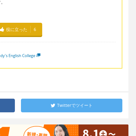
す。
役に立った
6
dy's English College
Twitterで
ツイート