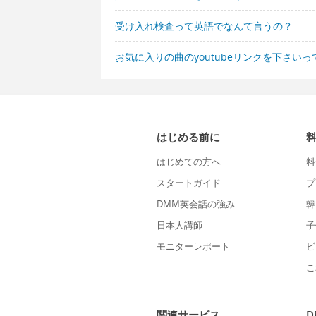
受け入れ検査って英語でなんて言うの？
お気に入りの曲のyoutubeリンクを下さい
はじめる前に
はじめての方へ
料
スタートガイド
プ
DMM英会話の強み
韓
日本人講師
子
モニターレポート
ビ
こ
関連サービス