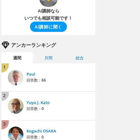
AI講師なら
いつでも相談可能です！
AI講師に聞く
アンカーランキング
週間
月間
総合
1
Paul
回答数：
66
2
Yuya J. Kato
回答数：
0
3
Kogachi OSAKA
回答数：
0