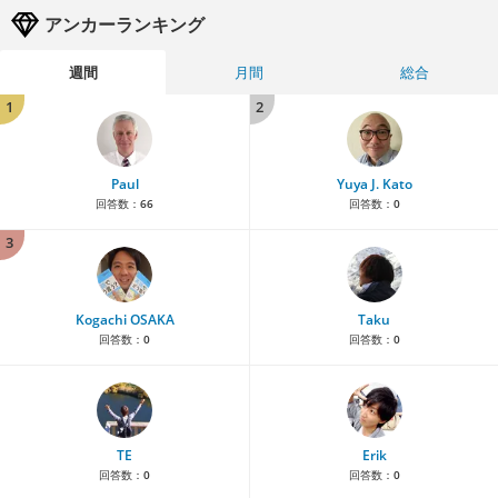
アンカーランキング
週間
月間
総合
1
2
Paul
Yuya J. Kato
回答数：
66
回答数：
0
3
Kogachi OSAKA
Taku
回答数：
0
回答数：
0
TE
Erik
回答数：
0
回答数：
0