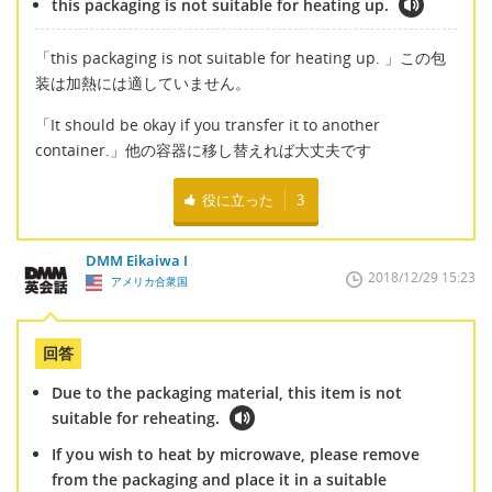
this packaging is not suitable for heating up.
「this packaging is not suitable for heating up. 」この包
装は加熱には適していません。
「It should be okay if you transfer it to another
container.」他の容器に移し替えれば大丈夫です
役に立った
3
DMM Eikaiwa I
2018/12/29 15:23
アメリカ合衆国
回答
Due to the packaging material, this item is not
suitable for reheating.
If you wish to heat by microwave, please remove
from the packaging and place it in a suitable