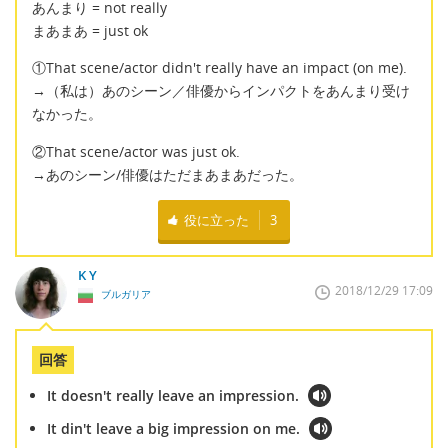
あんまり = not really
まあまあ = just ok
①That scene/actor didn't really have an impact (on me).
→（私は）あのシーン／俳優からインパクトをあんまり受け
なかった。
②That scene/actor was just ok.
→あのシーン/俳優はただまあまあだった。
役に立った
3
K Y
2018/12/29 17:09
ブルガリア
回答
It doesn't really leave an impression.
It din't leave a big impression on me.