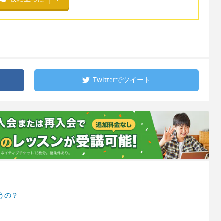
Twitterで
ツイート
うの？