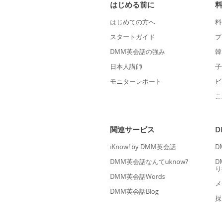
はじめる前に
はじめての方へ
料
スタートガイド
プ
DMM英会話の強み
韓
日本人講師
子
モニターレポート
ビ
こ
関連サービス
iKnow! by DMM英会話
D
DMM英会話なんてuknow?
D
り
DMM英会話Words
メ
DMM英会話Blog
採