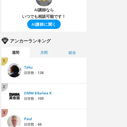
AI講師なら
いつでも相談可能です！
AI講師に聞く
アンカーランキング
週間
月間
総合
1
Taku
回答数：
138
2
DMM Eikaiwa K
回答数：
109
3
Paul
回答数：
66