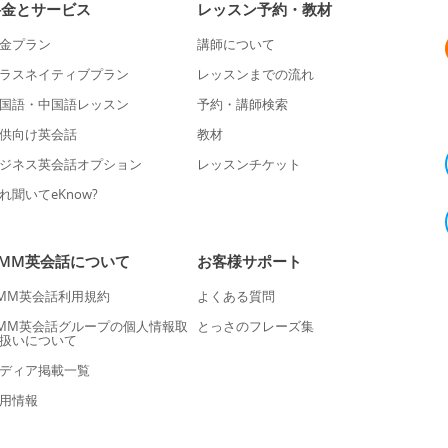
料金とサービス
レッスン予約・教材
金プラン
講師について
ラスネイティブプラン
レッスンまでの流れ
国語・中国語レッスン
予約・講師検索
供向け英会話
教材
ジネス英会話オプション
レッスンチケット
れ聞いてeKnow?
DMM英会話について
お客様サポート
MM英会話利用規約
よくある質問
MM英会話グループの個人情報取
とっさのフレーズ集
扱いについて
ディア掲載一覧
用情報