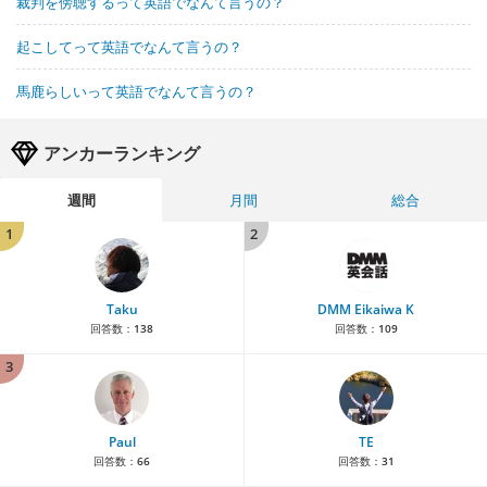
裁判を傍聴するって英語でなんて言うの？
起こしてって英語でなんて言うの？
馬鹿らしいって英語でなんて言うの？
アンカーランキング
週間
月間
総合
1
2
Taku
DMM Eikaiwa K
回答数：
138
回答数：
109
3
Paul
TE
回答数：
66
回答数：
31