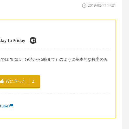
2019/02/11 17:21
day to Friday
 '9 to 5'（9時から5時まで）のように基本的な数字のみ
役に立った
2
tube