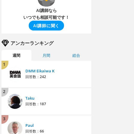
AI講師なら
いつでも相談可能です！
AI講師に聞く
アンカーランキング
週間
月間
総合
1
DMM Eikaiwa K
回答数：
242
2
Taku
回答数：
187
3
Paul
回答数：
66