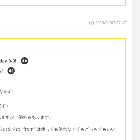
2019/02/07 07:47
day 9-3!
y!
y 9-3!"
"
です）
れますが、例外もあります。
らの文では "from" は使っても使わなくてもどっちでもいい