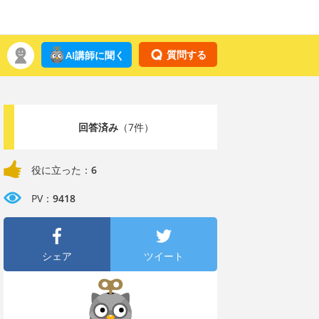
質問する
AI講師に聞く
回答済み
（7件）
役に立った：
6
PV：
9418
シェア
ツイート