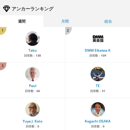
アンカーランキング
週間
月間
総合
1
2
Taku
DMM Eikaiwa K
回答数：
138
回答数：
109
3
Paul
TE
回答数：
66
回答数：
31
Yuya J. Kato
Kogachi OSAKA
回答数：
0
回答数：
0