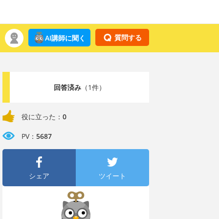
質問する
AI講師に聞く
回答済み
（1件）
役に立った：
0
PV：
5687
シェア
ツイート