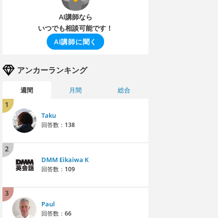
AI講師なら
いつでも相談可能です！
AI講師に聞く
アンカーランキング
週間
月間
総合
1
Taku
回答数：
138
2
DMM Eikaiwa K
回答数：
109
3
Paul
回答数：
66