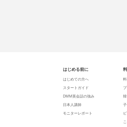
はじめる前に
はじめての方へ
料
スタートガイド
プ
DMM英会話の強み
韓
日本人講師
子
モニターレポート
ビ
こ