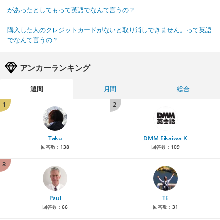
があったとしてもって英語でなんて言うの？
購入した人のクレジットカードがないと取り消しできません。って英語
でなんて言うの？
アンカーランキング
週間
月間
総合
1
2
Taku
DMM Eikaiwa K
回答数：
138
回答数：
109
3
Paul
TE
回答数：
66
回答数：
31