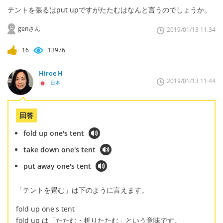
テントを張るはput upですがたたむはなんと言うのでしょうか。
genさん
2019/01/13 11:34
16
13976
Hiroe H
2019/01/13 11:44
日本
回答
fold up one's tent
take down one's tent
put away one's tent
「テントを畳む」は下のように言えます。
fold up one's tent
fold up は「たたむ・折りたたむ」という意味です。