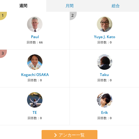
週間
月間
総合
1
2
Paul
Yuya J. Kato
回答数：
66
回答数：
0
3
Kogachi OSAKA
Taku
回答数：
0
回答数：
0
TE
Erik
回答数：
0
回答数：
0
アンカー一覧