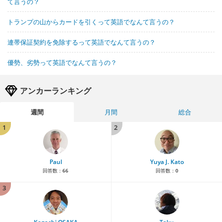
て言うの？
トランプの山からカードを引くって英語でなんて言うの？
連帯保証契約を免除するって英語でなんて言うの？
優勢、劣勢って英語でなんて言うの？
アンカーランキング
週間
月間
総合
1
2
Paul
Yuya J. Kato
回答数：
66
回答数：
0
3