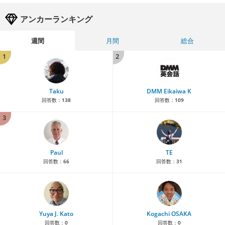
アンカーランキング
週間
月間
総合
1
2
Taku
DMM Eikaiwa K
回答数：
138
回答数：
109
3
Paul
TE
回答数：
66
回答数：
31
Yuya J. Kato
Kogachi OSAKA
回答数：
0
回答数：
0