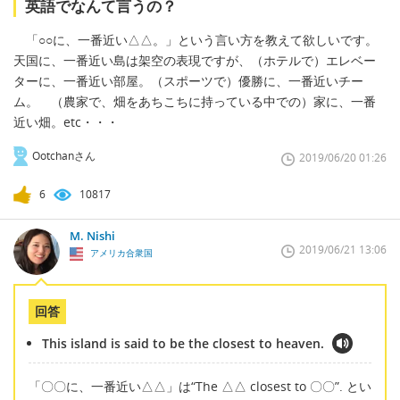
英語でなんて言うの？
「○○に、一番近い△△。」という言い方を教えて欲しいです。
天国に、一番近い島は架空の表現ですが、（ホテルで）エレベー
ターに、一番近い部屋。（スポーツで）優勝に、一番近いチー
ム。 （農家で、畑をあちこちに持っている中での）家に、一番
近い畑。etc・・・
Ootchanさん
2019/06/20 01:26
6
10817
M. Nishi
2019/06/21 13:06
アメリカ合衆国
回答
This island is said to be the closest to heaven.
「〇〇に、一番近い△△」は“The △△ closest to 〇〇”. とい