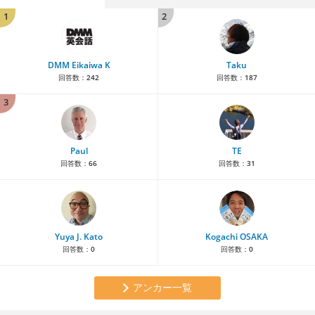
1
2
DMM Eikaiwa K
Taku
回答数：
242
回答数：
187
3
Paul
TE
回答数：
66
回答数：
31
Yuya J. Kato
Kogachi OSAKA
回答数：
0
回答数：
0
アンカー一覧