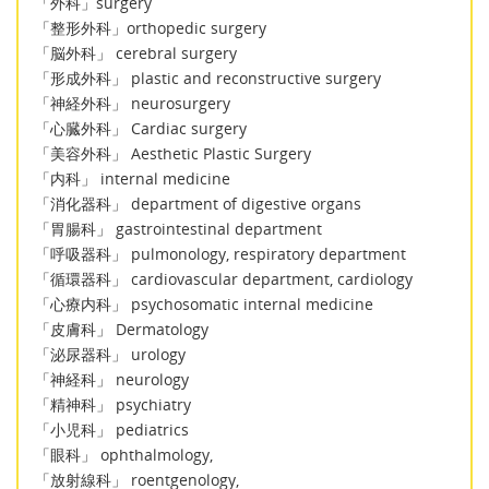
「外科」surgery
「整形外科」orthopedic surgery
「脳外科」 cerebral surgery
「形成外科」 plastic and reconstructive surgery
「神経外科」 neurosurgery
「心臓外科」 Cardiac surgery
「美容外科」 Aesthetic Plastic Surgery
「内科」 internal medicine
「消化器科」 department of digestive organs
「胃腸科」 gastrointestinal department
「呼吸器科」 pulmonology, respiratory department
「循環器科」 cardiovascular department, cardiology
「心療内科」 psychosomatic internal medicine
「皮膚科」 Dermatology
「泌尿器科」 urology
「神経科」 neurology
「精神科」 psychiatry
「小児科」 pediatrics
「眼科」 ophthalmology,
「放射線科」 roentgenology,