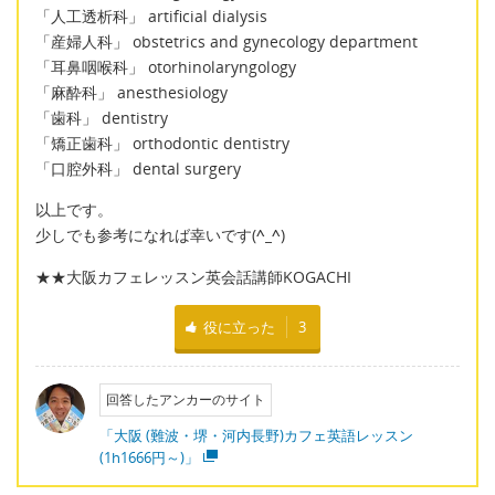
「人工透析科」 artificial dialysis
「産婦人科」 obstetrics and gynecology department
「耳鼻咽喉科」 otorhinolaryngology
「麻酔科」 anesthesiology
「歯科」 dentistry
「矯正歯科」 orthodontic dentistry
「口腔外科」 dental surgery
以上です。
少しでも参考になれば幸いです(
^_^
)
★★大阪カフェレッスン英会話講師KOGACHI
役に立った
3
回答したアンカーのサイト
「大阪 (難波・堺・河内長野)カフェ英語レッスン
(1h1666円～)」