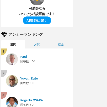
AI講師なら
いつでも相談可能です！
AI講師に聞く
アンカーランキング
週間
月間
総合
1
Paul
回答数：
66
2
Yuya J. Kato
回答数：
0
3
Kogachi OSAKA
回答数：
0