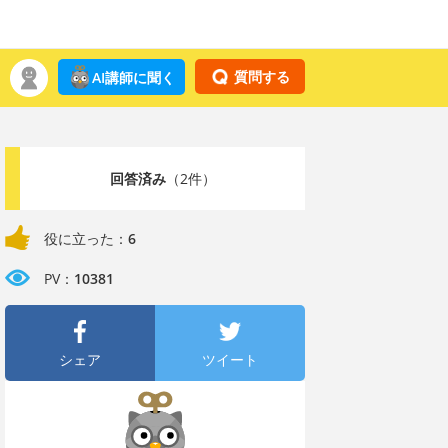
質問する
AI講師に聞く
回答済み
（2件）
役に立った：
6
PV：
10381
シェア
ツイート