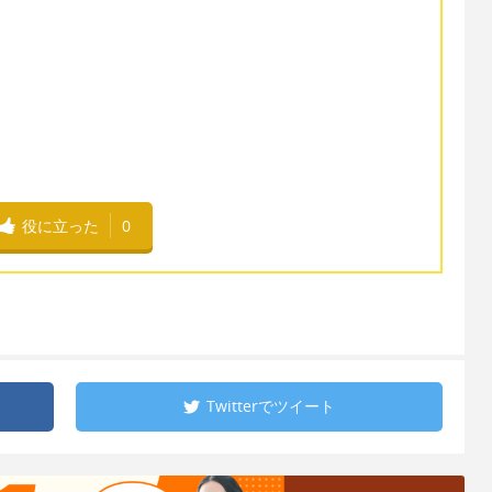
役に立った
0
Twitterで
ツイート