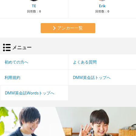
TE
Erik
回答数：
0
回答数：
0
アンカー一覧
メニュー
初めての方へ
よくある質問
利用規約
DMM英会話トップへ
DMM英会話Wordsトップへ