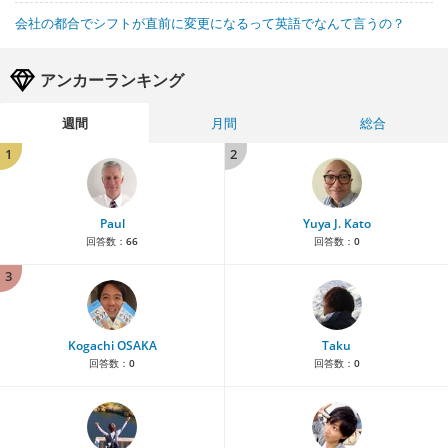
会社の都合でシフトが直前に変更になるって英語でなんて言うの？
アンカーランキング
週間
月間
総合
1
2
Paul
Yuya J. Kato
回答数：
66
回答数：
0
3
Kogachi OSAKA
Taku
回答数：
0
回答数：
0