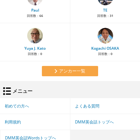
Paul
TE
回答数：
66
回答数：
31
Yuya J. Kato
Kogachi OSAKA
回答数：
0
回答数：
0
アンカー一覧
メニュー
初めての方へ
よくある質問
利用規約
DMM英会話トップへ
DMM英会話Wordsトップへ